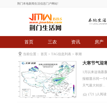
荆门本地新闻生活信息门户网站!
首页
三农
资讯
房产
当前位置：
首页
> TAG信息列表 > 寒潮
大寒节气迎寒
1月以来这场轰
报都显示同一个
天气最大转折...
(721 )人阅读