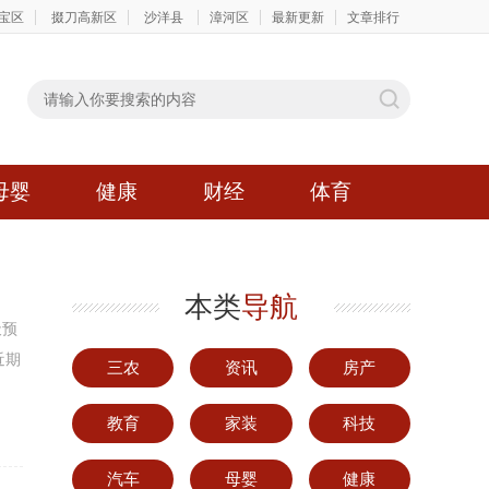
宝区
掇刀高新区
沙洋县
漳河区
最新更新
文章排行
母婴
健康
财经
体育
本类
导航
天预
近期
三农
资讯
房产
教育
家装
科技
汽车
母婴
健康