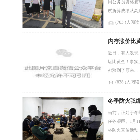
用公务员资格复
试折算成绩从高到.
(703 )人阅读
内存涨价比
近日，有人发现
堪比黄金！事实
都涨到了原来...
(838 )人阅读
冬季防火弦绷
当前，正处于冬
任务艰巨。1月
林防火宣传活动..