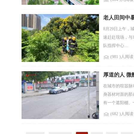
老人田间中暑
8月29日上午
速赶赴现场，与
队指挥中心...
(981 )人阅读
厚道的人 
在城市的喧嚣脉
身器材对面的那
有一个遮阳棚、一
(682 )人阅读