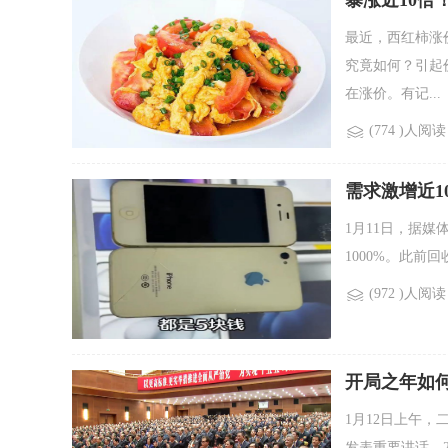
暴涨近10倍
最近，西红柿涨
究竟如何？引起
在涨价。有记...
(774 )人阅读
需求激增近1
1月11日，据媒体
1000%。此前
(972 )人阅读
开局之年如
1月12日上午
发表重要讲话。