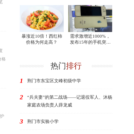
笔
暴涨近10倍！西红柿
需求激增近1000%，
价格为何走高？
发布15年的手机突然
爆红，此前回收价格
度
价格
热门
排行
1
荆门市东宝区文峰初级中学
2
“兵夫妻”的第二战场——记退役军人、沐杨
家庭农场负责人薛龙威
、
展护
3
荆门市实验小学