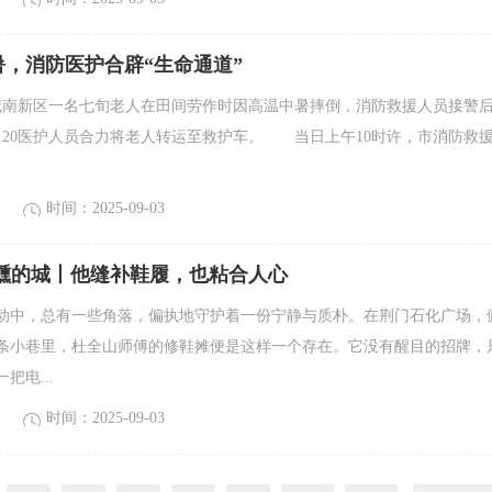
，消防医护合辟“生命通道”
，城南新区一名七旬老人在田间劳作时因高温中暑摔倒，消防救援人员接警
120医护人员合力将老人转运至救护车。 当日上午10时许，市消防救
时间：2025-09-03
微醺的城丨他缝补鞋履，也粘合人心
动中，总有一些角落，偏执地守护着一份宁静与质朴。在荆门石化广场，
条小巷里，杜全山师傅的修鞋摊便是这样一个存在。它没有醒目的招牌，
把电...
时间：2025-09-03