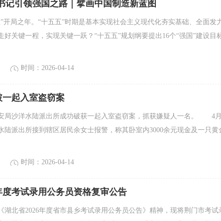
总书记引领强国之路｜擘画中国制造新蓝图
五五”开局之年。“十五五”时期是基本实现社会主义现代化夯实基础、全面发
走好关键一程，实现关键一跃？“十五五”规划纲要提出16个“强国”建设目
时间：2026-04-14
破一起入室盗窃案
安局沙洋水陆派出所成功破获一起入室盗窃案，抓获嫌疑人一名。 4月
洋水陆派出所接到辖区居民余女士报警，称其卧室内3000余元现金及一只黄
时间：2026-04-14
6年度考试录用公务员资格复审公告
《湖北省2026年度省市县乡考试录用公务员公告》精神，现将荆门市考试