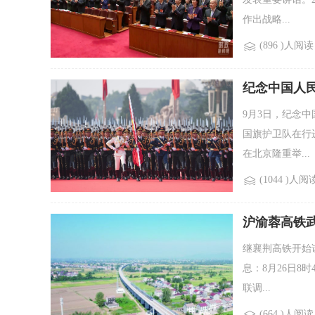
作出战略...
(896 )人阅读
纪念中国人
9月3日，纪念
国旗护卫队在行
在北京隆重举...
(1044 )人阅
沪渝蓉高铁
继襄荆高铁开始
息：8月26日8
联调...
(664 )人阅读