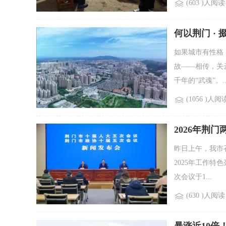
(603 )人阅读
何以荆门 ·
如果城市有性格
故——相传，关
千年的“武魂”。..
(1056 )人阅
2026年荆
昨日上午，我市
2025年工作特
次会议于1...
(630 )人阅读