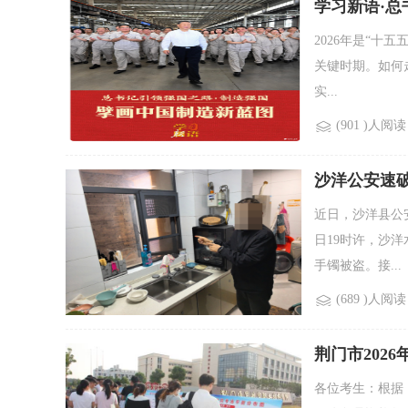
学习新语·
2026年是“十
关键时期。如何
实...
(901 )人阅读
沙洋公安速
近日，沙洋县公
日19时许，沙
手镯被盗。接...
(689 )人阅读
荆门市202
各位考生：根据