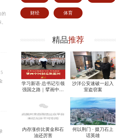
财经
体育
力的
标。
精品
推荐
5
金
学习新语·总书记引领
沙洋公安速破一起入
强国之路｜擘画中国
室盗窃案
制造新蓝图
内存涨价比黄金和石
何以荆门 · 掇刀石上
录
油还厉害
话英雄