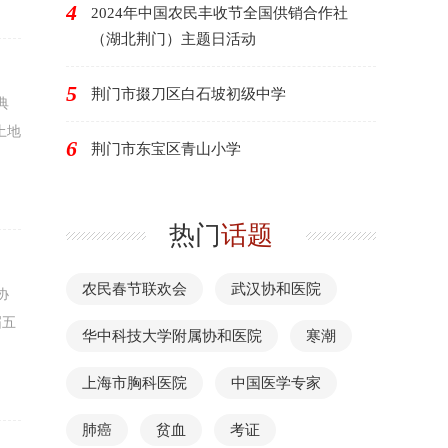
4
2024年中国农民丰收节全国供销合作社
（湖北荆门）主题日活动
5
荆门市掇刀区白石坡初级中学
典
土地
6
荆门市东宝区青山小学
热门
话题
农民春节联欢会
武汉协和医院
协
届五
华中科技大学附属协和医院
寒潮
上海市胸科医院
中国医学专家
肺癌
贫血
考证