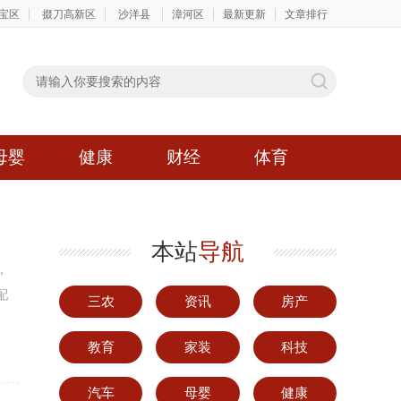
宝区
掇刀高新区
沙洋县
漳河区
最新更新
文章排行
母婴
健康
财经
体育
本站
导航
，
配
三农
资讯
房产
教育
家装
科技
汽车
母婴
健康