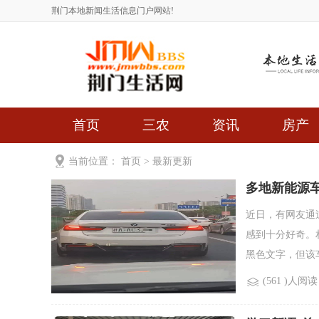
荆门本地新闻生活信息门户网站!
首页
三农
资讯
房产
当前位置：
首页
>
最新更新
多地新能源
近日，有网友通
感到十分好奇。
黑色文字，但该车
(561 )人阅读