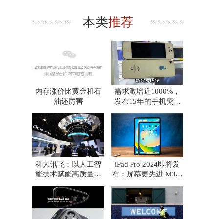
本类
推荐
内存涨价比黄金和石
需求激增近1000%，
油还厉害
发布15年的手机突然
爆红，此前回收价格
科大讯飞：以人工智
iPad Pro 2024即将发
能技术赋能高质量发
布：屏幕更先进 M3芯
展
片加持