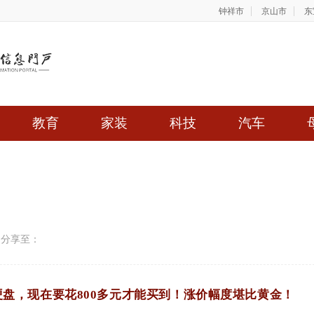
钟祥市
京山市
东
教育
家装
科技
汽车
分享至：
硬盘，现在要花800多元才能买到！涨价幅度堪比黄金！