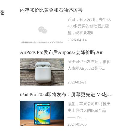
内存涨价比黄金和石油还厉害
涨
近日，有人发现，去年花
400多元买的移动固态硬
盘，现在要花8...
2026-04-14
AirPods Pro发布后Airpods2会降价吗 Air
AirPods Pro发布后，很多
人表示Airpods2是不...
2020-02-21
iPad Pro 2024即将发布：屏幕更先进 M3芯片加持
据悉，苹果公司即将推出
史上最强大的iPad产品
——iPad ...
2024-05-05