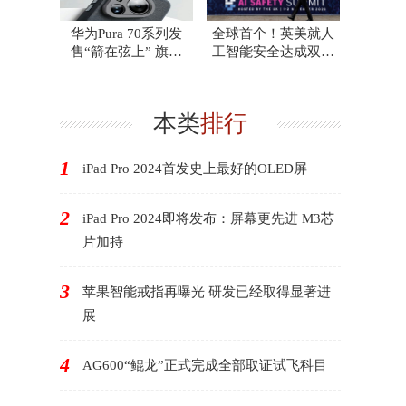
华为Pura 70系列发
全球首个！英美就人
售“箭在弦上” 旗舰
工智能安全达成双边
店：可留下电话等
协议
本类
排行
1
iPad Pro 2024首发史上最好的OLED屏
2
iPad Pro 2024即将发布：屏幕更先进 M3芯
片加持
3
苹果智能戒指再曝光 研发已经取得显著进
展
4
AG600“鲲龙”正式完成全部取证试飞科目