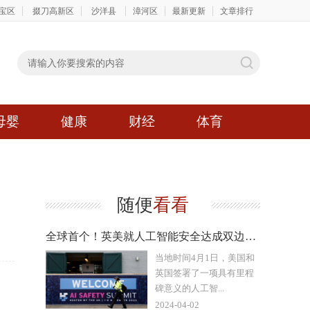
宝区
掇刀高新区
沙洋县
漳河区
最新更新
文章排行
母婴
健康
财经
体育
随便
看看
全球首个！英美就人工智能安全达成双边协议
当地时间4月1日，美国和
英国签署了一项具有里程
碑意义的人工智...
2024-04-02