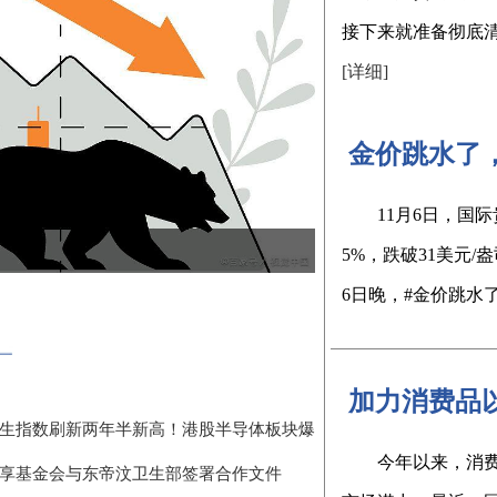
接下来就准备彻底清算
[详细]
​ 金价跳水
​11月6日，
5%，跌破31美元/
6日晚，#金价跳水了#
​ 加力消费
恒生指数刷新两年半新高！港股半导体板块爆
​今年以来，
共享基金会与东帝汶卫生部签署合作文件