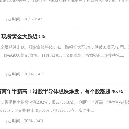
加征50%的关税，那我们接下来就准备彻底清算！撤回在美国投资。拒绝
时间：2025-04-09
，现货黄金大跌近3%
贵金属持续走低。现货白银持续走低，跌幅扩大至5%，跌破31美元/盎司。
，跌破2660美元/盎司。11月6日晚，#金价跳水了#话题登上热搜榜第二
时间：2024-11-07
两年半新高！港股半导体板块爆发，有个股涨超285%！
盘，香港恒生指数收涨2.82%，报22736.87点，创两年半新高，恒生科技指
27.13点，国企指数上涨3.06%，报8156.50点。富时中...
时间：2024-10-04