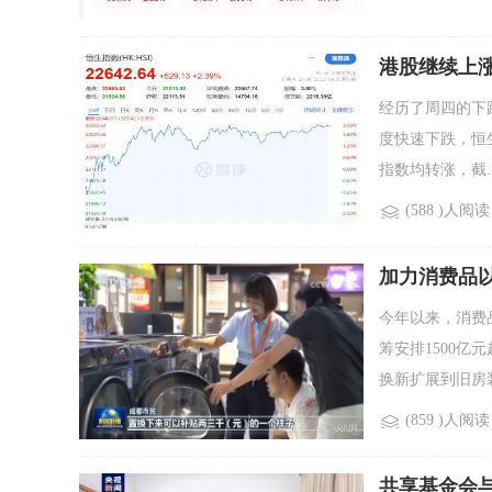
港股继续上
经历了周四的下
度快速下跌，恒
指数均转涨，截..
(588 )人阅读
加力消费品
今年以来，消费
筹安排1500
换新扩展到旧房装.
(859 )人阅读
共享基金会