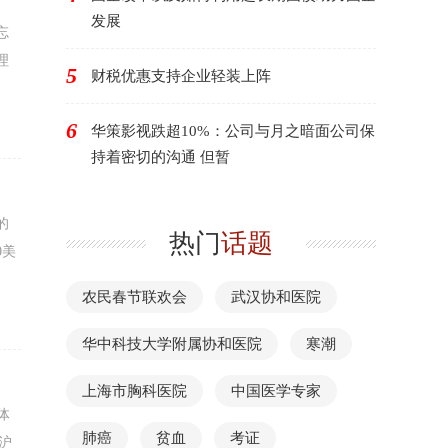
发展
忘
理
5
财税优惠支持企业轻装上阵
6
华策影视跌超10%：公司与月之暗面公司保
持着密切的沟通 但暂
的
热门
话题
0美
农民春节联欢会
武汉协和医院
华中科技大学附属协和医院
寒潮
上海市胸科医院
中国医学专家
体
肺癌
贫血
考证
沪