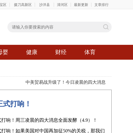
宝区
掇刀高新区
沙洋县
漳河区
最新更新
文章排行
母婴
健康
财经
体育
中美贸易战升级了！今日凌晨的四大消息正式
中美贸易
战正式打响！
式打响！周三凌晨的四大消息全面发酵（4.9）！
打响！如果美国对中国再加征50%的关税，那我们