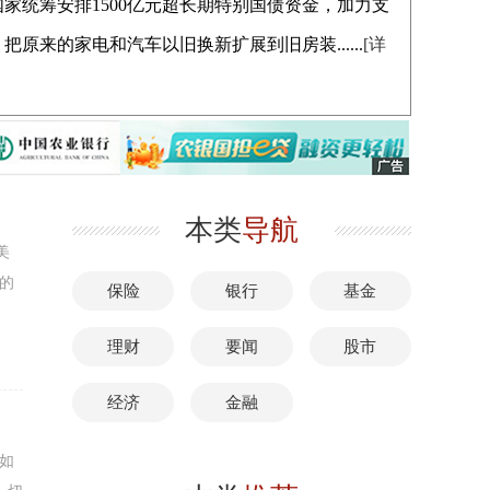
家统筹安排1500亿元超长期特别国债资金，加力支
原来的家电和汽车以旧换新扩展到旧房装......
[详
本类
导航
美
的
保险
银行
基金
理财
要闻
股市
经济
金融
如