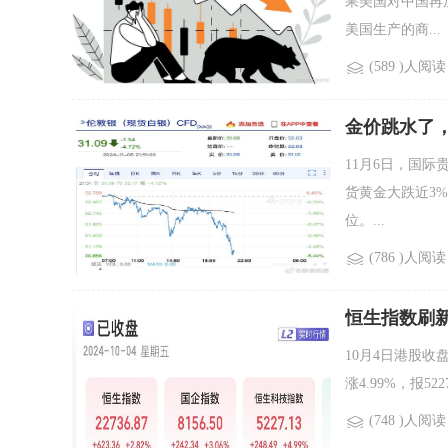
果美国对中国再
美国生产的商...
(589 )人阅读
金价跳水了
11月6日，国际
货黄金大跌近3%
位。...
(786 )人阅读
恒生指数刷新
10月4日港股收
涨4.99%，报52
(748 )人阅读