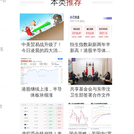
本类
推荐
一切
中美贸易战升级了！
恒生指数刷新两年半
现
今日凌晨的四大消息
新高！港股半导体板
正式出炉
块爆发，有个股涨超
285
港股继续上涨，半导
共享基金会与东帝汶
体板块领涨
卫生部签署合作文件
数
虚拟币全线崩跌！发
国金策略：若国内“宽