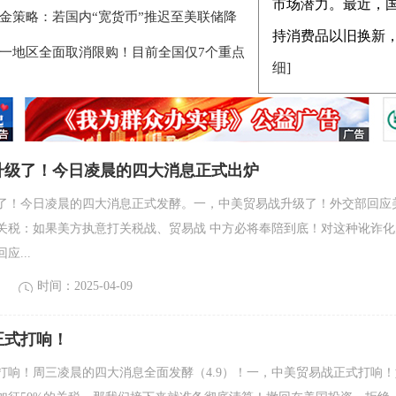
市场潜力。最近，国
国金策略：若国内“宽货币”推迟至美联储降
持消费品以旧换新，把
又一地区全面取消限购！目前全国仅7个重点
细]
升级了！今日凌晨的四大消息正式出炉
了！今日凌晨的四大消息正式发酵。一，中美贸易战升级了！外交部回应
关税：如果美方执意打关税战、贸易战 中方必将奉陪到底！对这种讹诈化
应...
时间：2025-04-09
正式打响！
打响！周三凌晨的四大消息全面发酵（4.9）！一，中美贸易战正式打响！