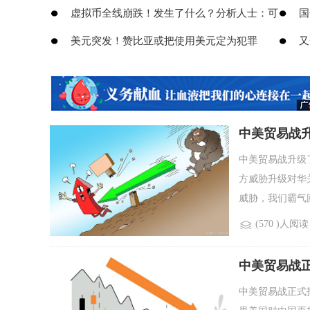
​虚拟币全线崩跌！发生了什么？分析人士：可
​
​美元突发！赞比亚或把使用美元定为犯罪
​
中美贸易战
中美贸易战升级
方威胁升级对华
威胁，我们霸气回
(570 )人阅读
中美贸易战
中美贸易战正式