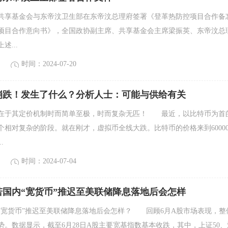
，共享基金会与东帝汶卫生部在东帝汶总理府签署《登革热防控项目合作备
项目合作意向书》，全国政协副主席、共享基金会主席梁振英、东帝汶总
述...
时间：2024-07-20
崩跌！发生了什么？分析人士：可能与供给有关
在于其定价机制时而简单至极，时而复杂无匹！ 最近，以比特币为首
个相对复杂的阶段。就在刚才，虚拟币全线大跌。比特币的价格来到6000
.
时间：2024-07-04
若国内“宽货币”推迟至美联储降息落地后会怎样
宽货币”推迟至美联储降息落地后会怎样？ 回顾6月A股市场表现，整
势。数据显示，截至6月28日A股主要宽基指数基本收跌，其中，上证50、