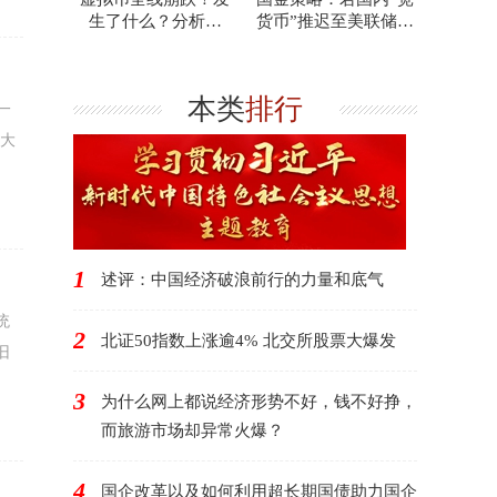
生了什么？分析人
货币”推迟至美联储降
士：可能与供给有关
息落地后会怎样
本类
排行
一
三大
1
述评：中国经济破浪前行的力量和底气
统
2
北证50指数上涨逾4% 北交所股票大爆发
旧
3
为什么网上都说经济形势不好，钱不好挣，
而旅游市场却异常火爆？
4
国企改革以及如何利用超长期国债助力国企