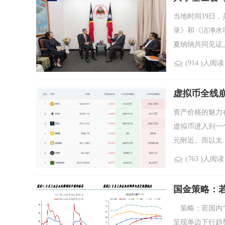
当地时间19日
录》和《洁净水
夏纳纳共同见证上
(914 )人阅读
虚拟币全线
资产价格的魅力
虚拟币进入到一
元附近。而以太..
(763 )人阅读
国金策略：
策略：若国内“
呈现单边下行趋