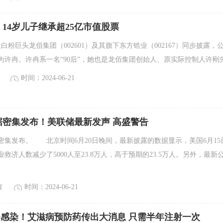
14岁儿子继承超25亿市值股票
钛白粉巨头龙佰集团（002601）及其旗下东方锆业（002167）同步披露，
许冉。许冉系一名“90后”，她也是龙佰集团创始人、原实际控制人许刚先.
时间：2024-06-21
据密集发布！美联储最新发声 高盛警告
密集发布。 北京时间6月20日晚间，最新披露的数据显示，美国6月15
救济人数减少了5000人至23.8万人，高于预期的23.5万人。另外，最新
读
时间：2024-06-21
性 0感染！艾滋病预防药传出大消息 只需半年注射一次