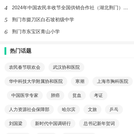
4
2024年中国农民丰收节全国供销合作社（湖北荆门）主题日活动
5
荆门市掇刀区白石坡初级中学
6
荆门市东宝区青山小学
热门话题
农民春节联欢会
武汉协和医院
华中科技大学附属协和医院
寒潮
上海市胸科医院
中国医学专家
肺癌
贫血
考证
人力资源社会保障部
哈尔滨
文旅
乒乓
刘国梁
新时代中国调研行
总书记新年贺词