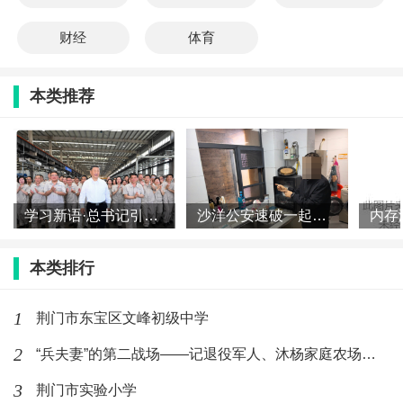
财经
体育
本类推荐
学习新语·总书记引领强国之路｜擘画中国制造新蓝图
沙洋公安速破一起入室盗窃案
本类排行
1
荆门市东宝区文峰初级中学
2
“兵夫妻”的第二战场——记退役军人、沐杨家庭农场负责人薛龙威
3
荆门市实验小学