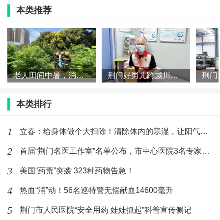
本类推荐
老人田间中暑，消防医护合辟“生命通道”
荆门好男儿跨越川鄂捐髓救人
湖北省纵隔肿瘤委员会委员、荆门市医学会胸心外
科分会委员。对肺癌、纵隔肿瘤、食管癌、气胸等胸部
本类排行
疾病及各种常见先心病、瓣膜疾病、冠心病、心脏大血
1
管疾病的诊断和微创外科治疗具有丰富的临床经验。
立春：给身体做个大扫除！清除体内的寒湿，让阳气更好生发！
2
首届“荆门名医工作室”名单公布，市中心医院3名专家及团队上榜
呼吸与危重症专家 唐燕
3
美国“药荒”突袭 323种药物告急！
4
热血“涌”动！56名巡特警无偿献血14600毫升
5
荆门市人民医院“安全用药 娃娃抓起”科普宣传侧记