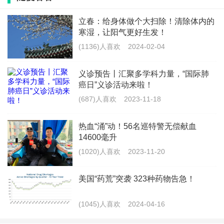
立春：给身体做个大扫除！清除体内的
义诊专家
寒湿，让阳气更好生发！
(1136)人喜欢
2024-02-04
肺部肿瘤专家 刘 瑛
义诊预告丨汇聚多学科力量，“国际肺
癌日”义诊活动来啦！
(687)人喜欢
2023-11-18
热血“涌”动！56名巡特警无偿献血
肿瘤科II病区主任，荆门市抗癌协会执行理事长，湖
14600毫升
北省临床肿瘤学会(ESCO)第一届理事会理事，湖北省微
(1020)人喜欢
2023-11-20
循环学会肿瘤专业委员会常委。从事肿瘤放化疗多年，
美国“药荒”突袭 323种药物告急！
擅长恶性肿瘤内科综合治疗。
(1045)人喜欢
2024-04-16
胸外科·心脏大血管外科专家 张盼盼