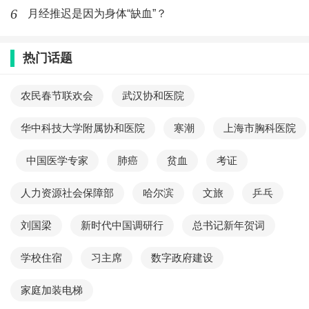
6
月经推迟是因为身体“缺血”？
熟悉并掌握呼吸内科常见病、多发病，如COPD、
支气管扩张、支气管哮喘、胸腔积液等疾病的诊断、治
热门话题
疗。能独立行胸腔闭式引流术，操作支气管镜检查。
农民春节联欢会
武汉协和医院
最新文章
华中科技大学附属协和医院
寒潮
上海市胸科医院
老人田间中暑，消防医护合辟“生命通
中国医学专家
肺癌
贫血
考证
道”
人力资源社会保障部
哈尔滨
文旅
乒乓
(963)人喜欢
2025-09-03
刘国梁
新时代中国调研行
总书记新年贺词
荆门市中心医院胃肠外科·小儿外科为5
岁双胞胎微创化解疝气
学校住宿
习主席
数字政府建设
(774)人喜欢
2025-07-20
家庭加装电梯
荆门好男儿跨越川鄂捐髓救人